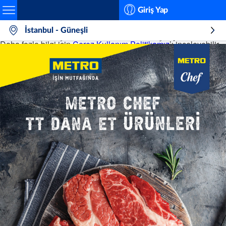
Search
Giriş Yap
İstanbul - Güneşli